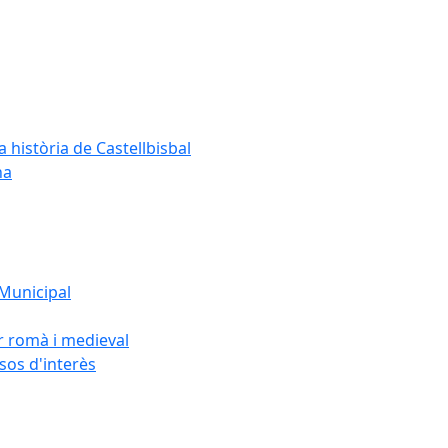
a història de Castellbisbal
na
 Municipal
or romà i medieval
rsos d'interès