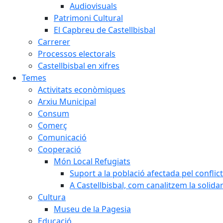
Audiovisuals
Patrimoni Cultural
El Capbreu de Castellbisbal
Carrerer
Processos electorals
Castellbisbal en xifres
Temes
Activitats econòmiques
Arxiu Municipal
Consum
Comerç
Comunicació
Cooperació
Món Local Refugiats
Suport a la població afectada pel conflic
A Castellbisbal, com canalitzem la solida
Cultura
Museu de la Pagesia
Educació