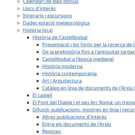
Calendari de dies festius
Llocs d'interès
Itineraris i excursions
Dades estació meteorològica
Història local
Història de Castellbisbal
Presentació i les fonts per la recerca de l
De la prehistòria fins a l'antiguitat tarda
Castellbisbal a l'època medieval
Història moderna
Història contemporània
Art i Arquitectura
Catàleg en línia de documents de l'Arxiu
El castell
El Pont del Diable i el seu Arc Romà: un tres
Difusió: publicacions, mostres en línia i recu
Altres publicacions d'interès
Entre els documents de l'Arxiu
Revistes