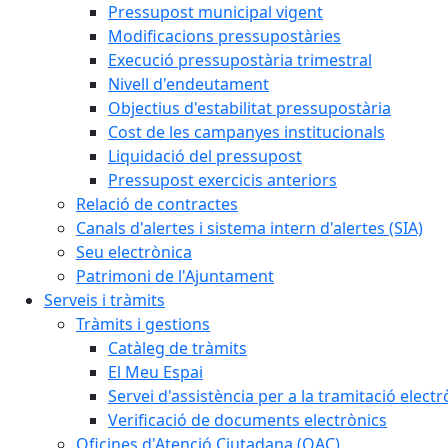
Pressupost municipal vigent
Modificacions pressupostàries
Execució pressupostària trimestral
Nivell d'endeutament
Objectius d'estabilitat pressupostària
Cost de les campanyes institucionals
Liquidació del pressupost
Pressupost exercicis anteriors
Relació de contractes
Canals d'alertes i sistema intern d'alertes (SIA)
Seu electrònica
Patrimoni de l'Ajuntament
Serveis i tràmits
Tràmits i gestions
Catàleg de tràmits
El Meu Espai
Servei d'assistència per a la tramitació electr
Verificació de documents electrònics
Oficines d'Atenció Ciutadana (OAC)