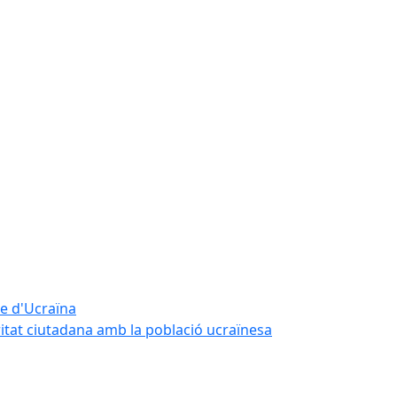
te d'Ucraïna
ritat ciutadana amb la població ucraïnesa