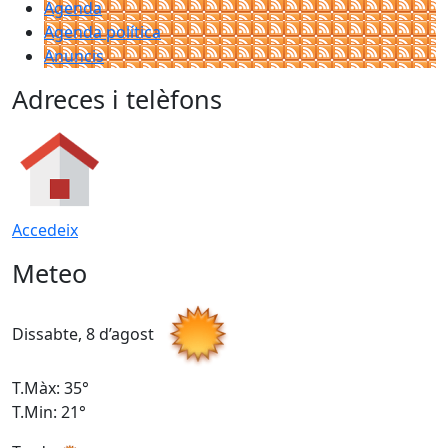
Agenda
Agenda política
Anuncis
Adreces i telèfons
Accedeix
Meteo
Dissabte, 8 d’agost
D
T.Màx: 35°
T
T.Min: 21°
T