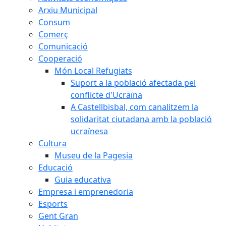
Arxiu Municipal
Consum
Comerç
Comunicació
Cooperació
Món Local Refugiats
Suport a la població afectada pel
conflicte d'Ucraïna
A Castellbisbal, com canalitzem la
solidaritat ciutadana amb la població
ucraïnesa
Cultura
Museu de la Pagesia
Educació
Guia educativa
Empresa i emprenedoria
Esports
Gent Gran