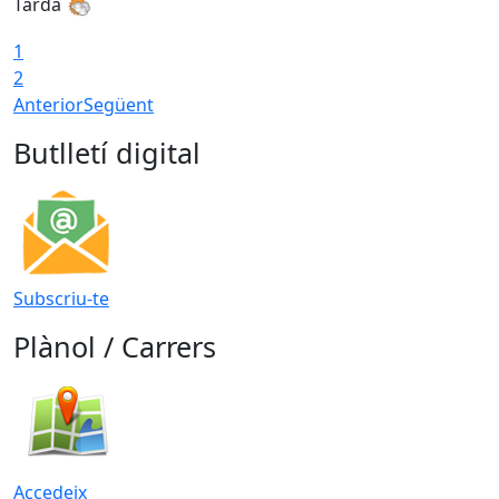
Tarda
1
2
Anterior
Següent
Butlletí digital
Subscriu-te
Plànol / Carrers
Accedeix