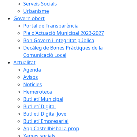
Serveis Socials
Urbanisme
Govern obert
Portal de Transparència
Pla d'Actuació Municipal 2023-2027
Bon Govern i integritat pública
Decàleg de Bones Pràctiques de la
Comunicació Local
Actualitat
Agenda
Avisos
Notícies
Hemeroteca
Butlletí Municipal
Butlletí Digital
Butlletí Digital Jove
Butlletí Empresarial
App Castellbisbal a prop
Xarxes socials