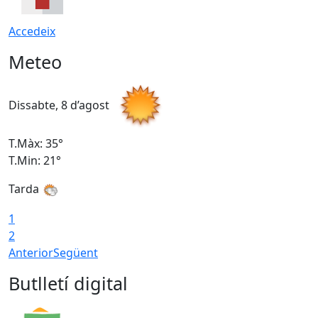
Accedeix
Meteo
Dissabte, 8 d’agost
D
T.Màx: 35°
T
T.Min: 21°
T
Tarda
1
2
Anterior
Següent
Butlletí digital