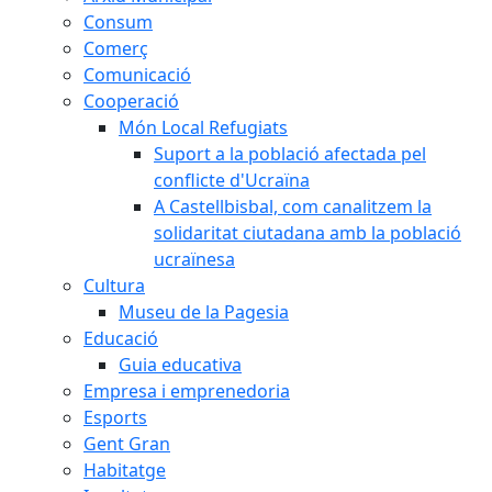
Consum
Comerç
Comunicació
Cooperació
Món Local Refugiats
Suport a la població afectada pel
conflicte d'Ucraïna
A Castellbisbal, com canalitzem la
solidaritat ciutadana amb la població
ucraïnesa
Cultura
Museu de la Pagesia
Educació
Guia educativa
Empresa i emprenedoria
Esports
Gent Gran
Habitatge