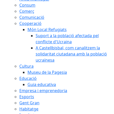
Consum
Comerç
Comunicació
Cooperació
Món Local Refugiats
Suport a la població afectada pel
conflicte d'Ucraïna
A Castellbisbal, com canalitzem la
solidaritat ciutadana amb la població
ucraïnesa
Cultura
Museu de la Pagesia
Educació
Guia educativa
Empresa i emprenedoria
Esports
Gent Gran
Habitatge