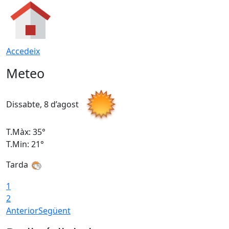
Accedeix
Meteo
Dissabte, 8 d’agost
D
T.Màx: 35°
T
T.Min: 21°
T
Tarda
1
2
Anterior
Següent