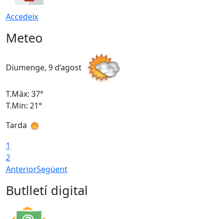
Accedeix
Meteo
Diumenge, 9 d’agost
D
T.Màx: 37°
T
T.Min: 21°
T
Tarda
T
1
2
Anterior
Següent
Butlletí digital