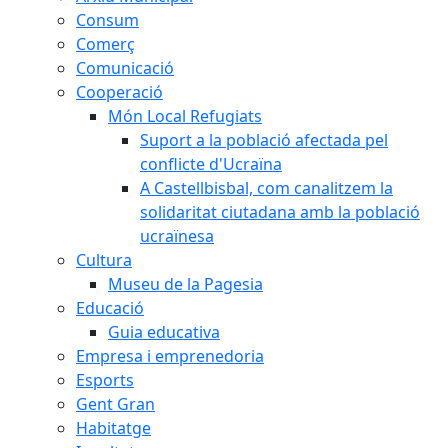
Consum
Comerç
Comunicació
Cooperació
Món Local Refugiats
Suport a la població afectada pel
conflicte d'Ucraïna
A Castellbisbal, com canalitzem la
solidaritat ciutadana amb la població
ucraïnesa
Cultura
Museu de la Pagesia
Educació
Guia educativa
Empresa i emprenedoria
Esports
Gent Gran
Habitatge