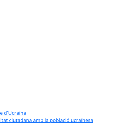
te d'Ucraïna
ritat ciutadana amb la població ucraïnesa