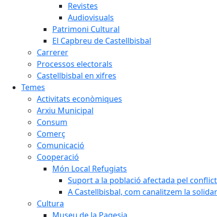
Revistes
Audiovisuals
Patrimoni Cultural
El Capbreu de Castellbisbal
Carrerer
Processos electorals
Castellbisbal en xifres
Temes
Activitats econòmiques
Arxiu Municipal
Consum
Comerç
Comunicació
Cooperació
Món Local Refugiats
Suport a la població afectada pel conflic
A Castellbisbal, com canalitzem la solida
Cultura
Museu de la Pagesia