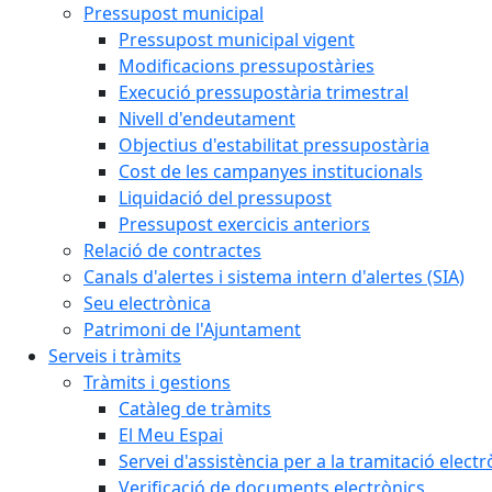
Pressupost municipal
Pressupost municipal vigent
Modificacions pressupostàries
Execució pressupostària trimestral
Nivell d'endeutament
Objectius d'estabilitat pressupostària
Cost de les campanyes institucionals
Liquidació del pressupost
Pressupost exercicis anteriors
Relació de contractes
Canals d'alertes i sistema intern d'alertes (SIA)
Seu electrònica
Patrimoni de l'Ajuntament
Serveis i tràmits
Tràmits i gestions
Catàleg de tràmits
El Meu Espai
Servei d'assistència per a la tramitació electr
Verificació de documents electrònics