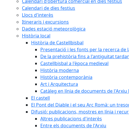
Calendari d'obertura comercial en dies festius
Calendari de dies festius
Llocs d'interès
Itineraris i excursions
Dades estació meteorològica
Història local
Història de Castellbisbal
Presentació i les fonts per la recerca de l
De la prehistòria fins a l'antiguitat tarda
Castellbisbal a l'època medieval
Història moderna
Història contemporània
Art i Arquitectura
Catàleg en línia de documents de l'Arxiu
El castell
El Pont del Diable i el seu Arc Romà: un tres
Difusió: publicacions, mostres en línia i recu
Altres publicacions d'interès
Entre els documents de l'Arxiu