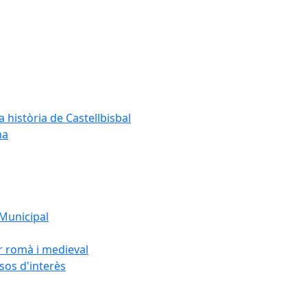
a història de Castellbisbal
na
 Municipal
or romà i medieval
rsos d'interès