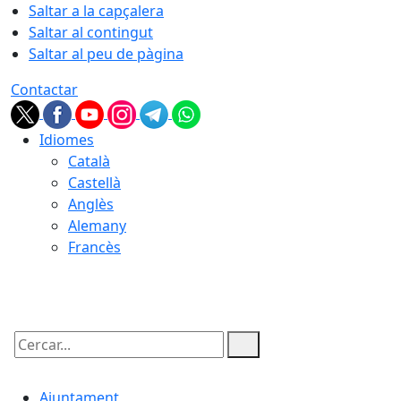
Saltar a la capçalera
Saltar al contingut
Saltar al peu de pàgina
Contactar
Idiomes
Català
Castellà
Anglès
Alemany
Francès
09.08.2026 | 10:27
Cercar:
Ajuntament