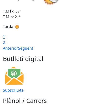
T.Màx: 37°
T
T.Min: 21°
T
Tarda
T
1
2
Anterior
Següent
Butlletí digital
Subscriu-te
Plànol / Carrers