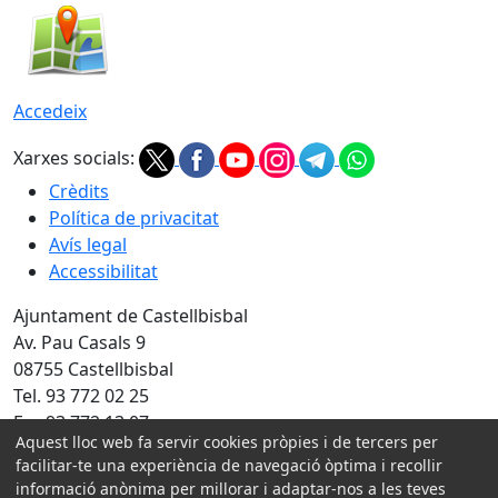
Accedeix
Xarxes socials:
Crèdits
Política de privacitat
Avís legal
Accessibilitat
Ajuntament de Castellbisbal
Av. Pau Casals 9
08755 Castellbisbal
Tel. 93 772 02 25
Fax 93 772 13 07
Aquest lloc web fa servir cookies pròpies i de tercers per
Amb la col·laboració de:
facilitar-te una experiència de navegació òptima i recollir
informació anònima per millorar i adaptar-nos a les teves