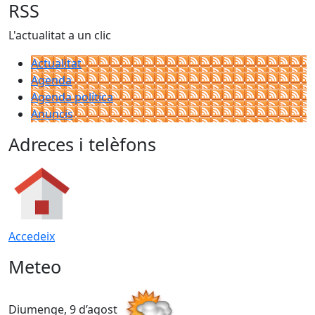
RSS
L'actualitat a un clic
Actualitat
Agenda
Agenda política
Anuncis
Adreces i telèfons
Accedeix
Meteo
Diumenge, 9 d’agost
D