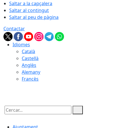
Saltar a la capçalera
Saltar al contingut
Saltar al peu de pàgina
Contactar
Idiomes
Català
Castellà
Anglès
Alemany
Francès
08.08.2026 | 22:16
Cercar:
Ajuntament