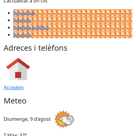
L'actualitat a un clic
Actualitat
Agenda
Agenda política
Anuncis
Adreces i telèfons
Accedeix
Meteo
Diumenge, 9 d’agost
D
T.Màx: 37°
T