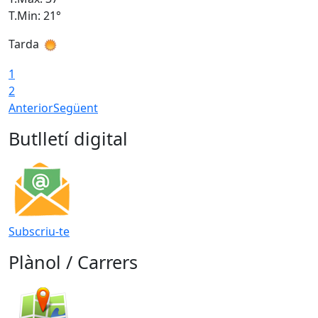
T.Min: 21°
T
Tarda
T
1
2
Anterior
Següent
Butlletí digital
Subscriu-te
Plànol / Carrers