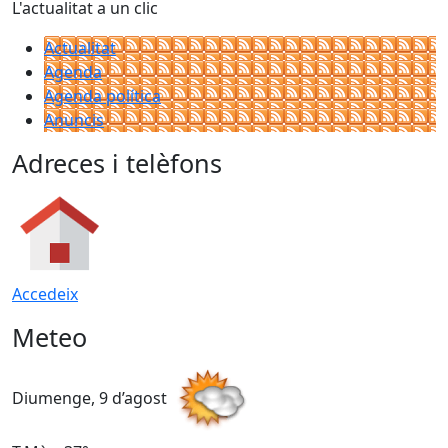
L'actualitat a un clic
Actualitat
Agenda
Agenda política
Anuncis
Adreces i telèfons
Accedeix
Meteo
Diumenge, 9 d’agost
D