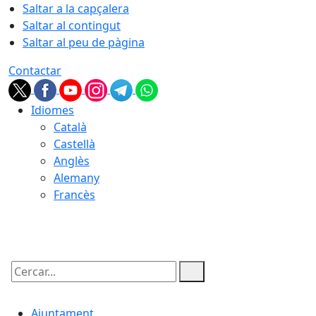
Saltar a la capçalera
Saltar al contingut
Saltar al peu de pàgina
Contactar
Idiomes
Català
Castellà
Anglès
Alemany
Francès
08.08.2026 | 16:36
Cercar:
Ajuntament