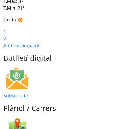
T.Màx: 37°
T
T.Min: 21°
T
Tarda
T
1
2
Anterior
Següent
Butlletí digital
Subscriu-te
Plànol / Carrers