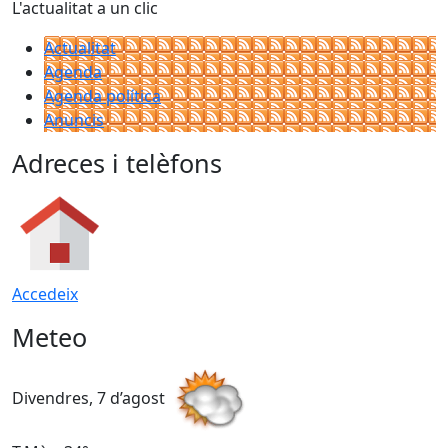
L'actualitat a un clic
Actualitat
Agenda
Agenda política
Anuncis
Adreces i telèfons
Accedeix
Meteo
Divendres, 7 d’agost
D