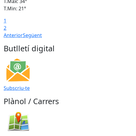
T.Màx: 34°
T
T.Min: 21°
T
1
T
2
Anterior
Següent
Butlletí digital
Subscriu-te
Plànol / Carrers