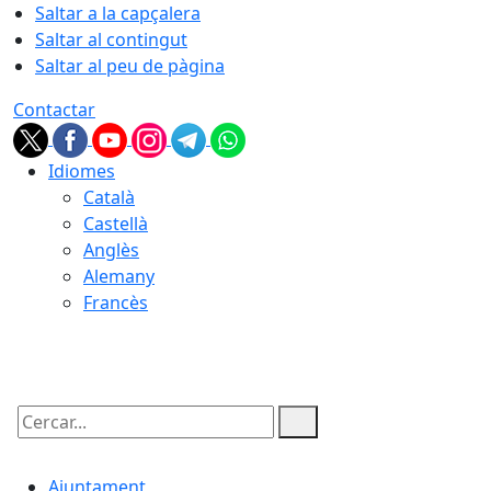
Saltar a la capçalera
Saltar al contingut
Saltar al peu de pàgina
Contactar
Idiomes
Català
Castellà
Anglès
Alemany
Francès
07.08.2026 | 03:07
Cercar:
Ajuntament