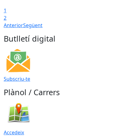
1
T
2
Anterior
Següent
Butlletí digital
Subscriu-te
Plànol / Carrers
Accedeix