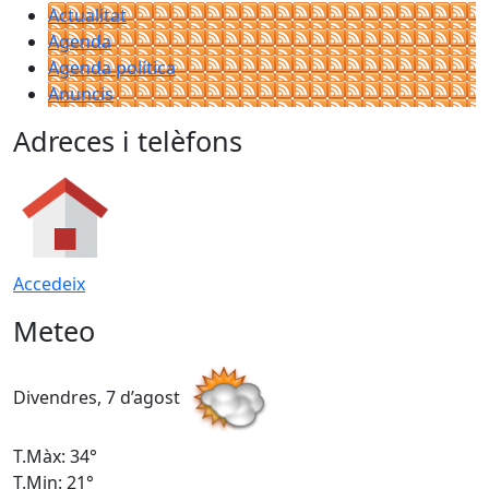
Actualitat
Agenda
Agenda política
Anuncis
Adreces i telèfons
Accedeix
Meteo
Divendres, 7 d’agost
D
T.Màx: 34°
T
T.Min: 21°
T