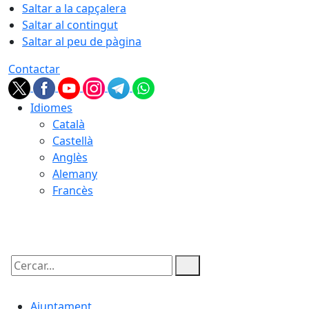
Saltar a la capçalera
Saltar al contingut
Saltar al peu de pàgina
Contactar
Idiomes
Català
Castellà
Anglès
Alemany
Francès
07.08.2026 | 10:04
Cercar:
Ajuntament