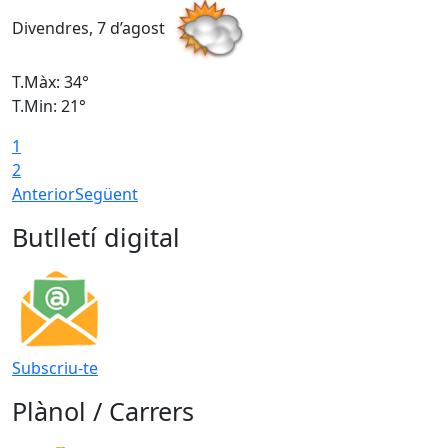
Divendres, 7 d’agost
D
T.Màx: 34°
T
T.Min: 21°
T
1
T
2
Anterior
Següent
Butlletí digital
Subscriu-te
Plànol / Carrers