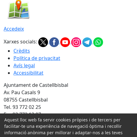
Accedeix
Xarxes socials:
Crèdits
Política de privacitat
Avís legal
Accessibilitat
Ajuntament de Castellbisbal
Av. Pau Casals 9
08755 Castellbisbal
Tel. 93 772 02 25
Fax 93 772 13 07
Aquest lloc web fa servir cookies pròpies i de tercers per
facilitar-te una experiència de navegació òptima i recollir
Amb la col·laboració de:
informació anònima per millorar i adaptar-nos a les teves