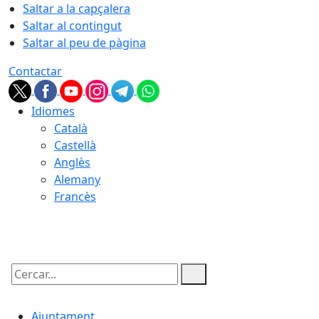
Saltar a la capçalera
Saltar al contingut
Saltar al peu de pàgina
Contactar
Idiomes
Català
Castellà
Anglès
Alemany
Francès
07.08.2026 | 12:39
Cercar:
Ajuntament