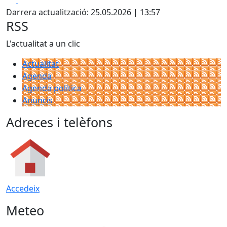
+
Darrera actualització: 25.05.2026 | 13:57
−
RSS
L'actualitat a un clic
Actualitat
Agenda
Agenda política
Anuncis
Adreces i telèfons
Accedeix
Meteo