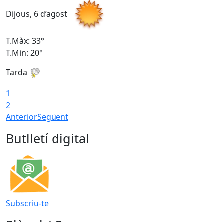
Dijous, 6 d’agost
D
T.Màx: 33°
T
T.Min: 20°
T
Tarda
1
2
Anterior
Següent
Butlletí digital
Subscriu-te