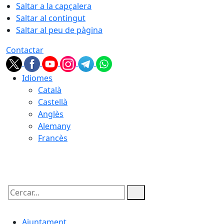
Saltar a la capçalera
Saltar al contingut
Saltar al peu de pàgina
Contactar
Idiomes
Català
Castellà
Anglès
Alemany
Francès
06.08.2026 | 01:51
Cercar:
Ajuntament