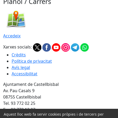
Plànol / Carrers
Accedeix
Xarxes socials:
Crèdits
Política de privacitat
Avís legal
Accessibilitat
Ajuntament de Castellbisbal
Av. Pau Casals 9
08755 Castellbisbal
Tel. 93 772 02 25
Fax 93 772 13 07
Aquest lloc web fa servir cookies pròpies i de tercers per