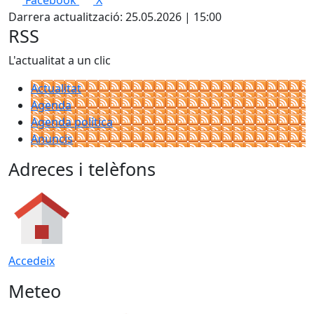
Facebook
X
+
Darrera actualització: 25.05.2026 | 15:00
−
RSS
L'actualitat a un clic
Actualitat
Agenda
Agenda política
Anuncis
Adreces i telèfons
Accedeix
Meteo