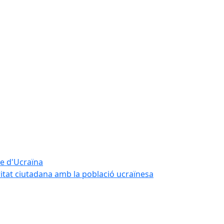
te d'Ucraïna
ritat ciutadana amb la població ucraïnesa