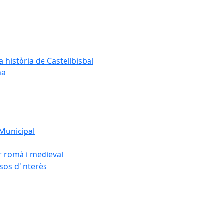
a història de Castellbisbal
na
 Municipal
or romà i medieval
rsos d'interès