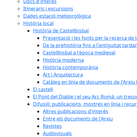
Llocs d'interès
Itineraris i excursions
Dades estació meteorològica
Història local
Història de Castellbisbal
Presentació i les fonts per la recerca de l
De la prehistòria fins a l'antiguitat tarda
Castellbisbal a l'època medieval
Història moderna
Història contemporània
Art i Arquitectura
Catàleg en línia de documents de l'Arxiu
El castell
El Pont del Diable i el seu Arc Romà: un tres
Difusió: publicacions, mostres en línia i recu
Altres publicacions d'interès
Entre els documents de l'Arxiu
Revistes
Audiovisuals