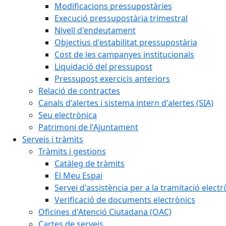
Modificacions pressupostàries
Execució pressupostària trimestral
Nivell d'endeutament
Objectius d'estabilitat pressupostària
Cost de les campanyes institucionals
Liquidació del pressupost
Pressupost exercicis anteriors
Relació de contractes
Canals d'alertes i sistema intern d'alertes (SIA)
Seu electrònica
Patrimoni de l'Ajuntament
Serveis i tràmits
Tràmits i gestions
Catàleg de tràmits
El Meu Espai
Servei d'assistència per a la tramitació electr
Verificació de documents electrònics
Oficines d'Atenció Ciutadana (OAC)
Cartes de serveis