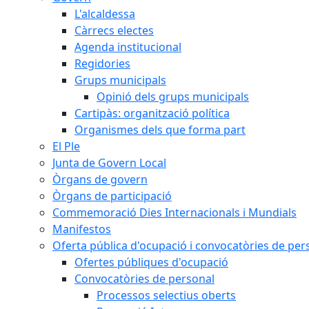
L'alcaldessa
Càrrecs electes
Agenda institucional
Regidories
Grups municipals
Opinió dels grups municipals
Cartipàs: organització política
Organismes dels que forma part
El Ple
Junta de Govern Local
Òrgans de govern
Òrgans de participació
Commemoració Dies Internacionals i Mundials
Manifestos
Oferta pública d'ocupació i convocatòries de per
Ofertes públiques d'ocupació
Convocatòries de personal
Processos selectius oberts