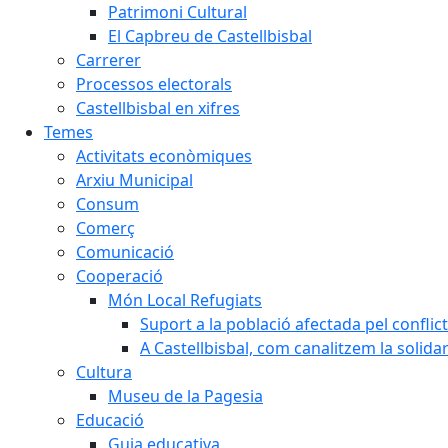
Patrimoni Cultural
El Capbreu de Castellbisbal
Carrerer
Processos electorals
Castellbisbal en xifres
Temes
Activitats econòmiques
Arxiu Municipal
Consum
Comerç
Comunicació
Cooperació
Món Local Refugiats
Suport a la població afectada pel conflic
A Castellbisbal, com canalitzem la solida
Cultura
Museu de la Pagesia
Educació
Guia educativa