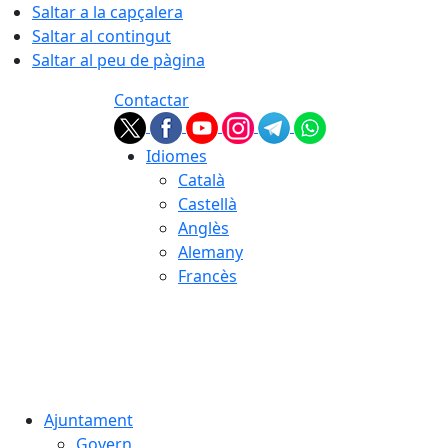
Saltar a la capçalera
Saltar al contingut
Saltar al peu de pàgina
Contactar
Idiomes
Català
Castellà
Anglès
Alemany
Francès
07.08.2026 | 17:56
Ajuntament
Govern