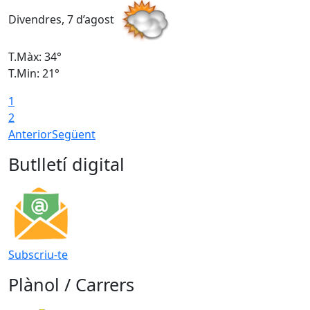
Divendres, 7 d’agost
D
T.Màx: 34°
T
T.Min: 21°
T
1
T
2
Anterior
Següent
Butlletí digital
Subscriu-te
Plànol / Carrers