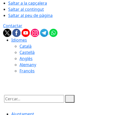
Saltar a la capçalera
Saltar al contingut
Saltar al peu de pàgina
Contactar
Idiomes
Català
Castellà
Anglès
Alemany
Francès
06.08.2026 | 23:49
Cercar:
Ajuntament