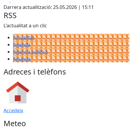
+
Darrera actualització: 25.05.2026 | 15:11
−
RSS
L'actualitat a un clic
Actualitat
Agenda
Agenda política
Anuncis
Adreces i telèfons
Accedeix
Meteo