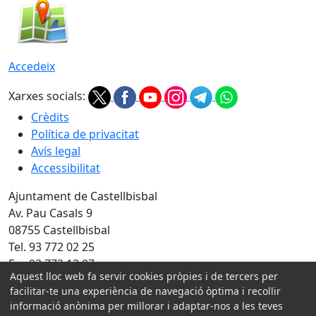
Accedeix
Xarxes socials:
Crèdits
Política de privacitat
Avís legal
Accessibilitat
Ajuntament de Castellbisbal
Av. Pau Casals 9
08755 Castellbisbal
Tel. 93 772 02 25
Fax 93 772 13 07
Aquest lloc web fa servir cookies pròpies i de tercers per
facilitar-te una experiència de navegació òptima i recollir
Amb la col·laboració de:
informació anònima per millorar i adaptar-nos a les teves