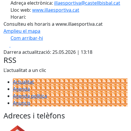
Adreça electrònica:
illaesportiva@castellbisbal.cat
Lloc web:
www.illaesportiva.cat
Horari:
Consulteu els horaris a www.illaesportiva.cat
Amplieu el mapa
Com arribar-hi
Leaflet
Facebook
X
+
Darrera actualització: 25.05.2026 | 13:18
−
RSS
L'actualitat a un clic
Actualitat
Agenda
Agenda política
Anuncis
Adreces i telèfons