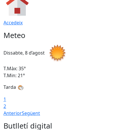
Accedeix
Meteo
Dissabte, 8 d’agost
D
T.Màx: 35°
T
T.Min: 21°
T
Tarda
1
2
Anterior
Següent
Butlletí digital