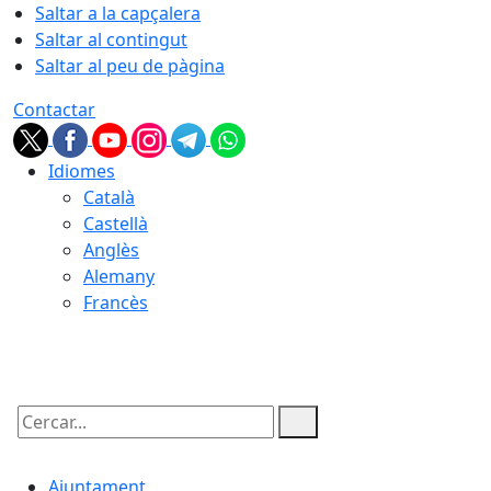
Saltar a la capçalera
Saltar al contingut
Saltar al peu de pàgina
Contactar
Idiomes
Català
Castellà
Anglès
Alemany
Francès
08.08.2026 | 03:26
Cercar:
Ajuntament