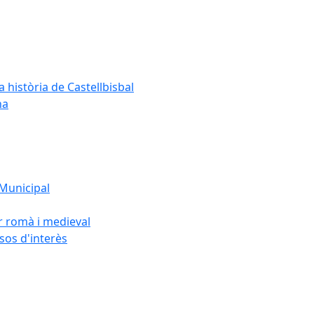
a història de Castellbisbal
na
 Municipal
or romà i medieval
rsos d'interès