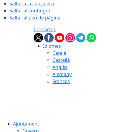
Saltar a la capçalera
Saltar al contingut
Saltar al peu de pàgina
Contactar
Idiomes
Català
Castellà
Anglès
Alemany
Francès
07.08.2026 | 10:22
Ajuntament
Govern