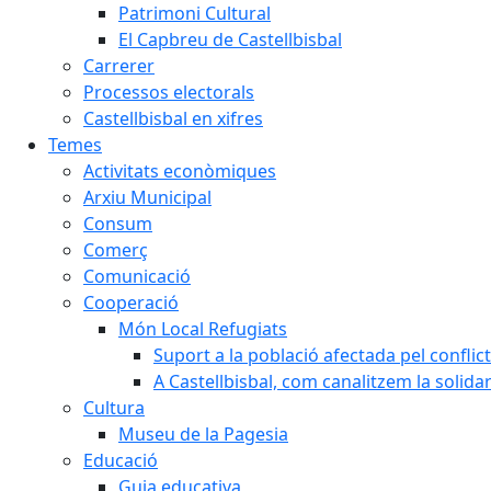
Patrimoni Cultural
El Capbreu de Castellbisbal
Carrerer
Processos electorals
Castellbisbal en xifres
Temes
Activitats econòmiques
Arxiu Municipal
Consum
Comerç
Comunicació
Cooperació
Món Local Refugiats
Suport a la població afectada pel conflic
A Castellbisbal, com canalitzem la solida
Cultura
Museu de la Pagesia
Educació
Guia educativa