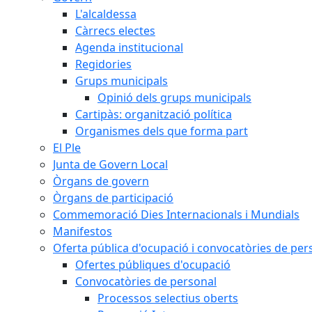
L'alcaldessa
Càrrecs electes
Agenda institucional
Regidories
Grups municipals
Opinió dels grups municipals
Cartipàs: organització política
Organismes dels que forma part
El Ple
Junta de Govern Local
Òrgans de govern
Òrgans de participació
Commemoració Dies Internacionals i Mundials
Manifestos
Oferta pública d'ocupació i convocatòries de per
Ofertes públiques d'ocupació
Convocatòries de personal
Processos selectius oberts