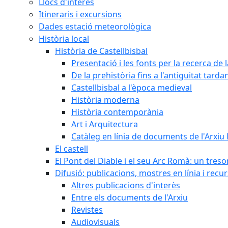
Llocs d'interès
Itineraris i excursions
Dades estació meteorològica
Història local
Història de Castellbisbal
Presentació i les fonts per la recerca de l
De la prehistòria fins a l'antiguitat tarda
Castellbisbal a l'època medieval
Història moderna
Història contemporània
Art i Arquitectura
Catàleg en línia de documents de l'Arxiu
El castell
El Pont del Diable i el seu Arc Romà: un tres
Difusió: publicacions, mostres en línia i recu
Altres publicacions d'interès
Entre els documents de l'Arxiu
Revistes
Audiovisuals