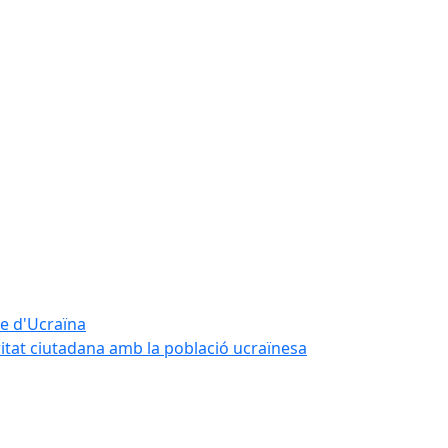
te d'Ucraïna
ritat ciutadana amb la població ucraïnesa