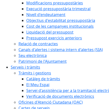
Modificacions pressupostàries
Execució pressupostària trimestral
Nivell d'endeutament
Objectius d'estabilitat pressupostària
Cost de les campanyes institucionals
Liquidació del pressupost
Pressupost exercicis anteriors
Relació de contractes
Canals d'alertes i sistema intern d'alertes (SIA)
Seu electrònica
Patrimoni de l'Ajuntament
Serveis i tràmits
Tràmits i gestions
Catàleg de tràmits
El Meu Espai
Servei d'assistència per a la tramitació electr
Verificació de documents electrònics
Oficines d'Atenció Ciutadana (OAC)
Cartes de serveis