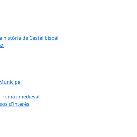
a història de Castellbisbal
na
 Municipal
or romà i medieval
rsos d'interès