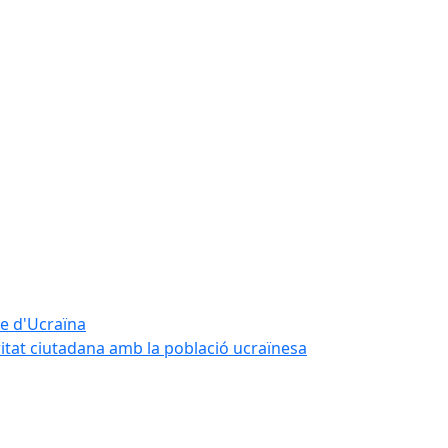
te d'Ucraïna
ritat ciutadana amb la població ucraïnesa