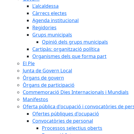
L'alcaldessa
Càrrecs electes
Agenda institucional
Regidories
Grups municipals
Opinió dels grups municipals
Cartipàs: organització política
Organismes dels que forma part
El Ple
Junta de Govern Local
Òrgans de govern
Òrgans de participació
Commemoració Dies Internacionals i Mundials
Manifestos
Oferta pública d'ocupació i convocatòries de per
Ofertes públiques d'ocupació
Convocatòries de personal
Processos selectius oberts