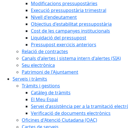
Modificacions pressupostàries
Execució pressupostària trimestral
Nivell d'endeutament
Objectius d'estabilitat pressupostària
Cost de les campanyes institucionals
Liquidació del pressupost
Pressupost exercicis anteriors
Relació de contractes
Canals d'alertes i sistema intern d'alertes (SIA)
Seu electrònica
Patrimoni de l'Ajuntament
Serveis i tràmits
Tràmits i gestions
Catàleg de tràmits
El Meu Espai
Servei d'assistència per a la tramitació electr
Verificació de documents electrònics
Oficines d'Atenció Ciutadana (OAC)
Cartes de serveis