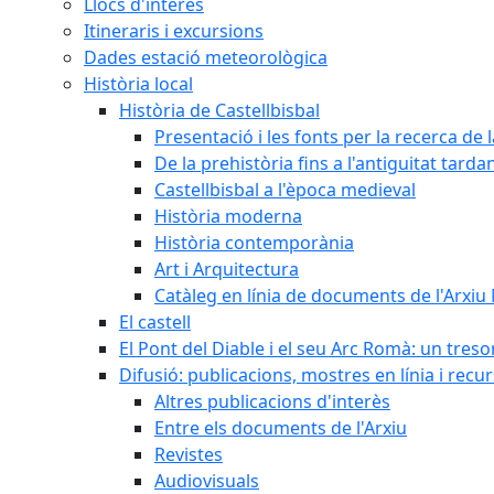
Llocs d'interès
Itineraris i excursions
Dades estació meteorològica
Història local
Història de Castellbisbal
Presentació i les fonts per la recerca de l
De la prehistòria fins a l'antiguitat tarda
Castellbisbal a l'època medieval
Història moderna
Història contemporània
Art i Arquitectura
Catàleg en línia de documents de l'Arxiu
El castell
El Pont del Diable i el seu Arc Romà: un tres
Difusió: publicacions, mostres en línia i recu
Altres publicacions d'interès
Entre els documents de l'Arxiu
Revistes
Audiovisuals