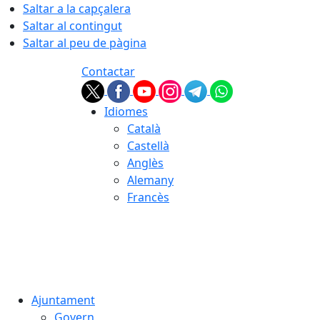
Saltar a la capçalera
Saltar al contingut
Saltar al peu de pàgina
Contactar
Idiomes
Català
Castellà
Anglès
Alemany
Francès
06.08.2026 | 20:58
Ajuntament
Govern