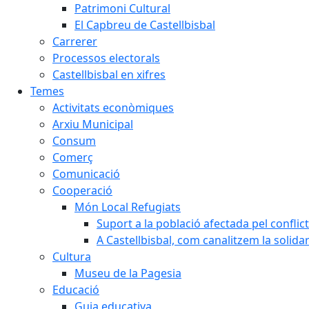
Patrimoni Cultural
El Capbreu de Castellbisbal
Carrerer
Processos electorals
Castellbisbal en xifres
Temes
Activitats econòmiques
Arxiu Municipal
Consum
Comerç
Comunicació
Cooperació
Món Local Refugiats
Suport a la població afectada pel conflic
A Castellbisbal, com canalitzem la solida
Cultura
Museu de la Pagesia
Educació
Guia educativa