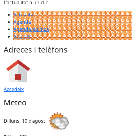
L'actualitat a un clic
Actualitat
Agenda
Agenda política
Anuncis
Adreces i telèfons
Accedeix
Meteo
Dilluns, 10 d’agost
D