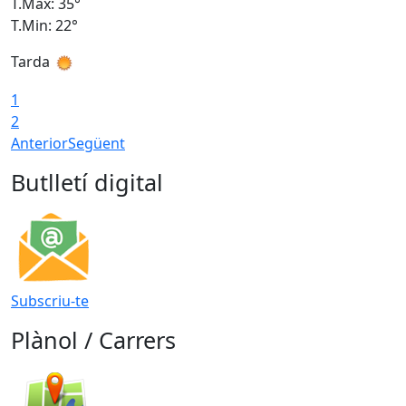
T.Màx: 35°
T
T.Min: 22°
T
Tarda
T
1
2
Anterior
Següent
Butlletí digital
Subscriu-te
Plànol / Carrers