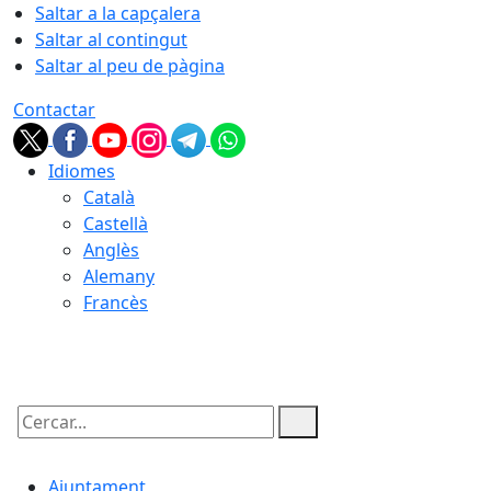
Saltar a la capçalera
Saltar al contingut
Saltar al peu de pàgina
Contactar
Idiomes
Català
Castellà
Anglès
Alemany
Francès
10.08.2026 | 12:37
Cercar:
Ajuntament