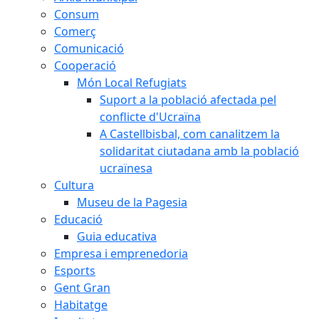
Consum
Comerç
Comunicació
Cooperació
Món Local Refugiats
Suport a la població afectada pel
conflicte d'Ucraïna
A Castellbisbal, com canalitzem la
solidaritat ciutadana amb la població
ucraïnesa
Cultura
Museu de la Pagesia
Educació
Guia educativa
Empresa i emprenedoria
Esports
Gent Gran
Habitatge