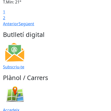
T.Min: 21°
T
1
T
2
Anterior
Següent
Butlletí digital
Subscriu-te
Plànol / Carrers
Accedeix