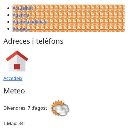
Actualitat
Agenda
Agenda política
Anuncis
Adreces i telèfons
Accedeix
Meteo
Divendres, 7 d’agost
D
T.Màx: 34°
T