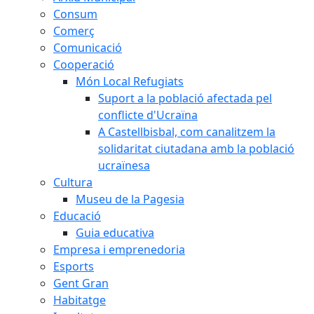
Consum
Comerç
Comunicació
Cooperació
Món Local Refugiats
Suport a la població afectada pel
conflicte d'Ucraïna
A Castellbisbal, com canalitzem la
solidaritat ciutadana amb la població
ucraïnesa
Cultura
Museu de la Pagesia
Educació
Guia educativa
Empresa i emprenedoria
Esports
Gent Gran
Habitatge