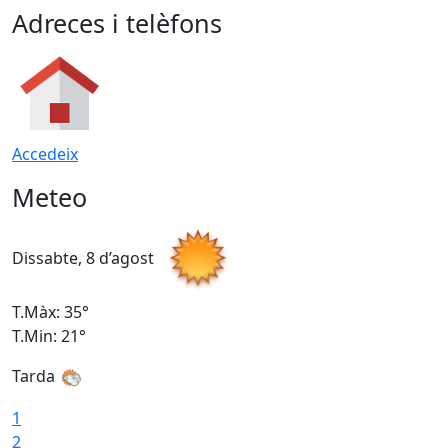
Adreces i telèfons
Accedeix
Meteo
Dissabte, 8 d’agost
D
T.Màx: 35°
T
T.Min: 21°
T
Tarda
1
2