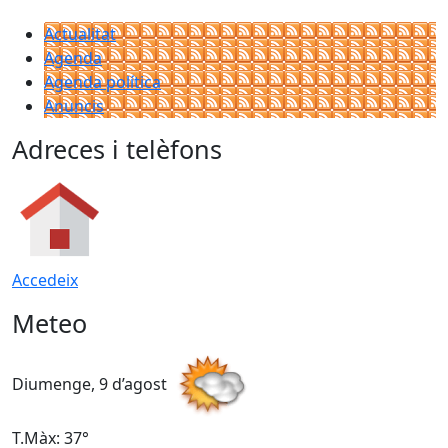
Actualitat
Agenda
Agenda política
Anuncis
Adreces i telèfons
Accedeix
Meteo
Diumenge, 9 d’agost
D
T.Màx: 37°
T