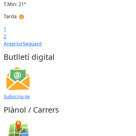
T.Min: 21°
T
Tarda
T
1
2
Anterior
Següent
Butlletí digital
Subscriu-te
Plànol / Carrers