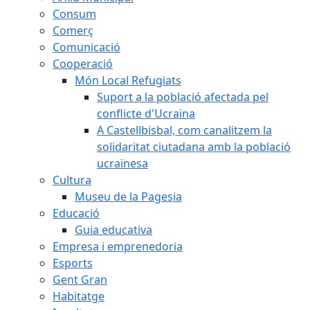
Consum
Comerç
Comunicació
Cooperació
Món Local Refugiats
Suport a la població afectada pel
conflicte d'Ucraïna
A Castellbisbal, com canalitzem la
solidaritat ciutadana amb la població
ucraïnesa
Cultura
Museu de la Pagesia
Educació
Guia educativa
Empresa i emprenedoria
Esports
Gent Gran
Habitatge