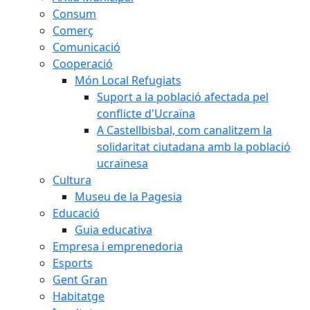
Consum
Comerç
Comunicació
Cooperació
Món Local Refugiats
Suport a la població afectada pel
conflicte d'Ucraïna
A Castellbisbal, com canalitzem la
solidaritat ciutadana amb la població
ucraïnesa
Cultura
Museu de la Pagesia
Educació
Guia educativa
Empresa i emprenedoria
Esports
Gent Gran
Habitatge