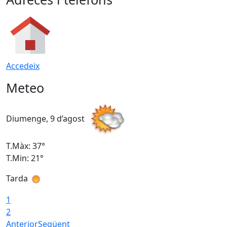
Accedeix
Meteo
Diumenge, 9 d’agost
D
T.Màx: 37°
T
T.Min: 21°
T
Tarda
T
1
2
Anterior
Següent