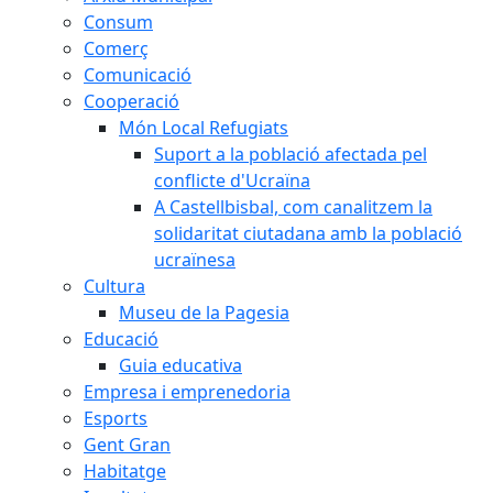
Consum
Comerç
Comunicació
Cooperació
Món Local Refugiats
Suport a la població afectada pel
conflicte d'Ucraïna
A Castellbisbal, com canalitzem la
solidaritat ciutadana amb la població
ucraïnesa
Cultura
Museu de la Pagesia
Educació
Guia educativa
Empresa i emprenedoria
Esports
Gent Gran
Habitatge