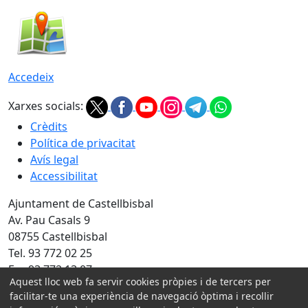
Accedeix
Xarxes socials:
Crèdits
Política de privacitat
Avís legal
Accessibilitat
Ajuntament de Castellbisbal
Av. Pau Casals 9
08755 Castellbisbal
Tel. 93 772 02 25
Fax 93 772 13 07
Aquest lloc web fa servir cookies pròpies i de tercers per
facilitar-te una experiència de navegació òptima i recollir
Amb la col·laboració de: