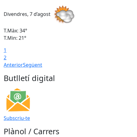
Divendres, 7 d’agost
D
T.Màx: 34°
T
T.Min: 21°
T
1
T
2
Anterior
Següent
Butlletí digital
Subscriu-te
Plànol / Carrers