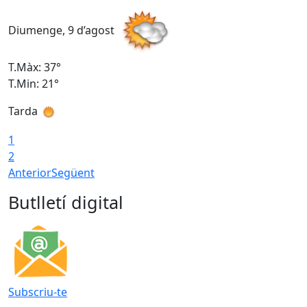
Diumenge, 9 d’agost
D
T.Màx: 37°
T
T.Min: 21°
T
Tarda
T
1
2
Anterior
Següent
Butlletí digital
Subscriu-te