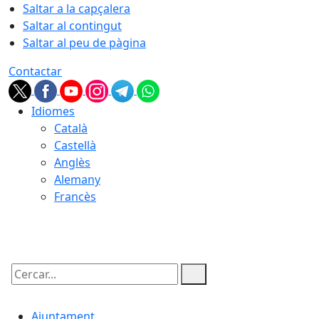
Saltar a la capçalera
Saltar al contingut
Saltar al peu de pàgina
Contactar
Idiomes
Català
Castellà
Anglès
Alemany
Francès
09.08.2026 | 05:57
Cercar:
Ajuntament