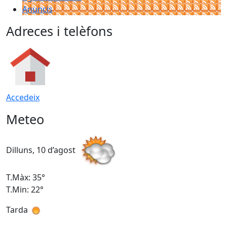
Anuncis
Adreces i telèfons
Accedeix
Meteo
Dilluns, 10 d’agost
D
T.Màx: 35°
T
T.Min: 22°
T
Tarda
T