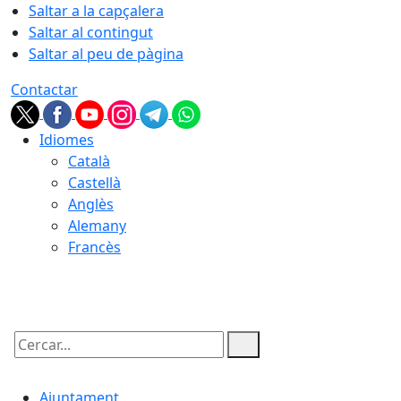
Saltar a la capçalera
Saltar al contingut
Saltar al peu de pàgina
Contactar
Idiomes
Català
Castellà
Anglès
Alemany
Francès
09.08.2026 | 15:53
Cercar:
Ajuntament