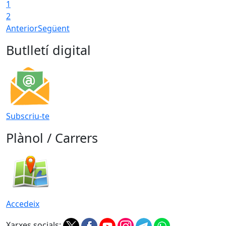
1
2
Anterior
Següent
Butlletí digital
Subscriu-te
Plànol / Carrers
Accedeix
Xarxes socials: