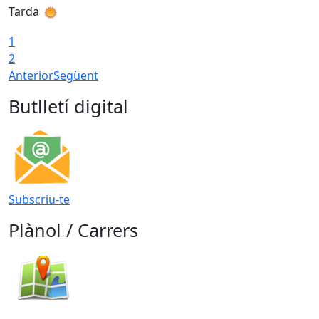
Tarda
T
1
2
Anterior
Següent
Butlletí digital
Subscriu-te
Plànol / Carrers