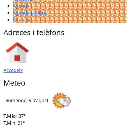
Agenda
Agenda política
Anuncis
Adreces i telèfons
Accedeix
Meteo
Diumenge, 9 d’agost
D
T.Màx: 37°
T
T.Min: 21°
T