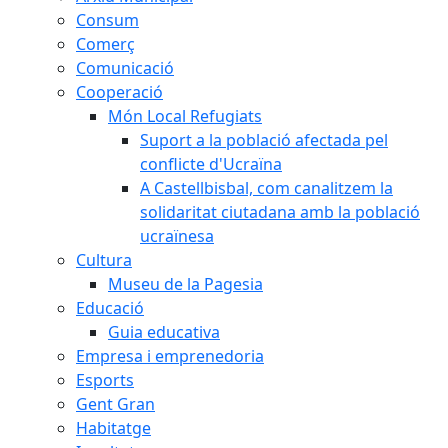
Consum
Comerç
Comunicació
Cooperació
Món Local Refugiats
Suport a la població afectada pel
conflicte d'Ucraïna
A Castellbisbal, com canalitzem la
solidaritat ciutadana amb la població
ucraïnesa
Cultura
Museu de la Pagesia
Educació
Guia educativa
Empresa i emprenedoria
Esports
Gent Gran
Habitatge