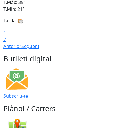
T.Màx: 35°
T
T.Min: 21°
T
Tarda
1
2
Anterior
Següent
Butlletí digital
Subscriu-te
Plànol / Carrers