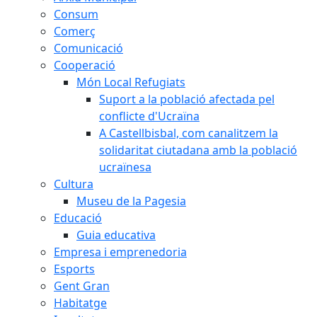
Consum
Comerç
Comunicació
Cooperació
Món Local Refugiats
Suport a la població afectada pel
conflicte d'Ucraïna
A Castellbisbal, com canalitzem la
solidaritat ciutadana amb la població
ucraïnesa
Cultura
Museu de la Pagesia
Educació
Guia educativa
Empresa i emprenedoria
Esports
Gent Gran
Habitatge