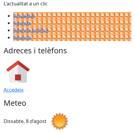
L'actualitat a un clic
Actualitat
Agenda
Agenda política
Anuncis
Adreces i telèfons
Accedeix
Meteo
Dissabte, 8 d’agost
D