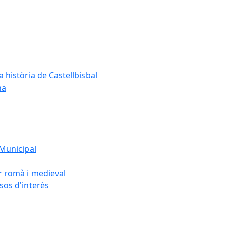
a història de Castellbisbal
na
 Municipal
or romà i medieval
rsos d'interès