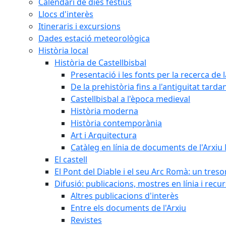
Calendari de dies festius
Llocs d'interès
Itineraris i excursions
Dades estació meteorològica
Història local
Història de Castellbisbal
Presentació i les fonts per la recerca de l
De la prehistòria fins a l'antiguitat tarda
Castellbisbal a l'època medieval
Història moderna
Història contemporània
Art i Arquitectura
Catàleg en línia de documents de l'Arxiu
El castell
El Pont del Diable i el seu Arc Romà: un tres
Difusió: publicacions, mostres en línia i recu
Altres publicacions d'interès
Entre els documents de l'Arxiu
Revistes