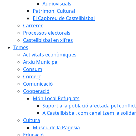
Audiovisuals
Patrimoni Cultural
El Capbreu de Castellbisbal
Carrerer
Processos electorals
Castellbisbal en xifres
Temes
Activitats econòmiques
Arxiu Municipal
Consum
Comerç
Comunicació
Cooperació
Món Local Refugiats
Suport a la població afectada pel conflic
A Castellbisbal, com canalitzem la solida
Cultura
Museu de la Pagesia
Educació