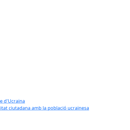
te d'Ucraïna
ritat ciutadana amb la població ucraïnesa