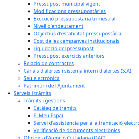
Pressupost municipal vigent
Modificacions pressupostàries
Execució pressupostària trimestral
Nivell d'endeutament
Objectius d'estabilitat pressupostària
Cost de les campanyes institucionals
Liquidació del pressupost
Pressupost exercicis anteriors
Relació de contractes
Canals d'alertes i sistema intern d'alertes (SIA)
Seu electrònica
Patrimoni de l'Ajuntament
Serveis i tràmits
Tràmits i gestions
Catàleg de tràmits
El Meu Espai
Servei d'assistència per a la tramitació electr
Verificació de documents electrònics
Oficines d'Atenció Ciutadana (OAC)