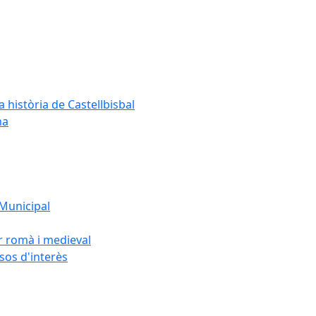
a història de Castellbisbal
na
 Municipal
or romà i medieval
rsos d'interès