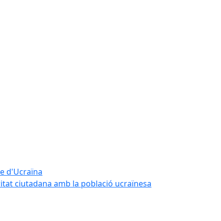
te d'Ucraïna
ritat ciutadana amb la població ucraïnesa