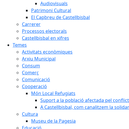
Audiovisuals
Patrimoni Cultural
El Capbreu de Castellbisbal
Carrerer
Processos electorals
Castellbisbal en xifres
Temes
Activitats econòmiques
Arxiu Municipal
Consum
Comerç
Comunicació
Cooperació
Món Local Refugiats
Suport a la població afectada pel conflic
A Castellbisbal, com canalitzem la solida
Cultura
Museu de la Pagesia
Educació