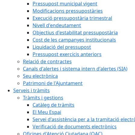
Pressupost municipal vigent
Modificacions pressupostàries
Execució pressupostària trimestral
Nivell d'endeutament
Objectius d'estabilitat pressupostària
Cost de les campanyes institucionals
Liquidació del pressupost
Pressupost exercicis anteriors
Relació de contractes
Canals d'alertes i sistema intern d'alertes (SIA)
Seu electrònica
Patrimoni de l'Ajuntament
Serveis i tràmits
Tràmits i gestions
Catàleg de tràmits
El Meu Espai
Servei d'assistència per a la tramitació electr
Verificació de documents electrònics
Oficines d'Atenció Ciutadana (OAC)