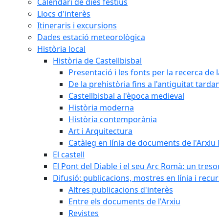
Calendari de dies festius
Llocs d'interès
Itineraris i excursions
Dades estació meteorològica
Història local
Història de Castellbisbal
Presentació i les fonts per la recerca de l
De la prehistòria fins a l'antiguitat tarda
Castellbisbal a l'època medieval
Història moderna
Història contemporània
Art i Arquitectura
Catàleg en línia de documents de l'Arxiu
El castell
El Pont del Diable i el seu Arc Romà: un tres
Difusió: publicacions, mostres en línia i recu
Altres publicacions d'interès
Entre els documents de l'Arxiu
Revistes