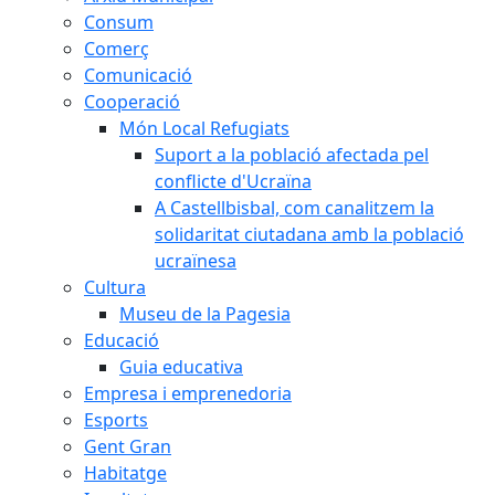
Consum
Comerç
Comunicació
Cooperació
Món Local Refugiats
Suport a la població afectada pel
conflicte d'Ucraïna
A Castellbisbal, com canalitzem la
solidaritat ciutadana amb la població
ucraïnesa
Cultura
Museu de la Pagesia
Educació
Guia educativa
Empresa i emprenedoria
Esports
Gent Gran
Habitatge