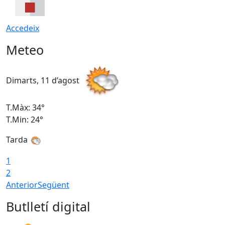
Accedeix
Meteo
Dimarts, 11 d’agost
D
T.Màx: 34°
T
T.Min: 24°
T
Tarda
1
2
Anterior
Següent
Butlletí digital