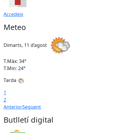
Accedeix
Meteo
Dimarts, 11 d’agost
D
T.Màx: 34°
T
T.Min: 24°
T
Tarda
1
2
Anterior
Següent
Butlletí digital