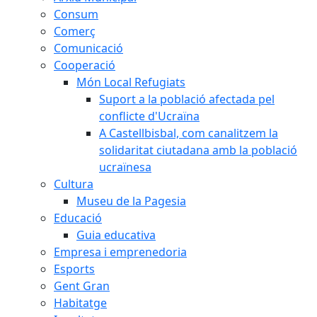
Consum
Comerç
Comunicació
Cooperació
Món Local Refugiats
Suport a la població afectada pel
conflicte d'Ucraïna
A Castellbisbal, com canalitzem la
solidaritat ciutadana amb la població
ucraïnesa
Cultura
Museu de la Pagesia
Educació
Guia educativa
Empresa i emprenedoria
Esports
Gent Gran
Habitatge