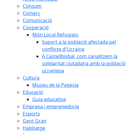
Consum
Comerç
Comunicació
Cooperació
Món Local Refugiats
Suport a la població afectada pel
conflicte d'Ucraïna
A Castellbisbal, com canalitzem la
solidaritat ciutadana amb la població
ucraïnesa
Cultura
Museu de la Pagesia
Educació
Guia educativa
Empresa i emprenedoria
Esports
Gent Gran
Habitatge