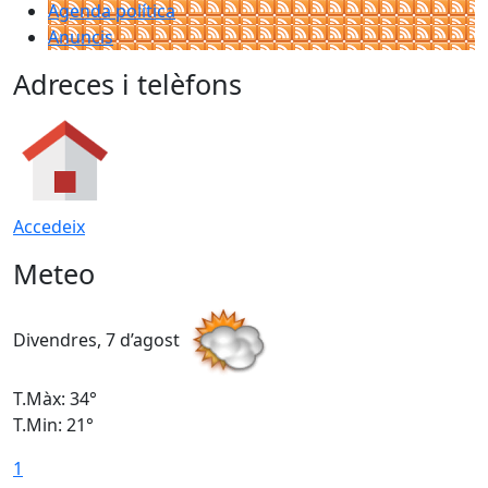
Agenda política
Anuncis
Adreces i telèfons
Accedeix
Meteo
Divendres, 7 d’agost
D
T.Màx: 34°
T
T.Min: 21°
T
1
T