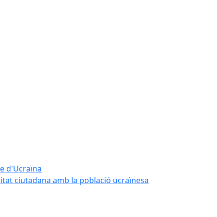
te d'Ucraïna
ritat ciutadana amb la població ucraïnesa