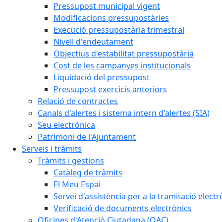
Pressupost municipal vigent
Modificacions pressupostàries
Execució pressupostària trimestral
Nivell d'endeutament
Objectius d'estabilitat pressupostària
Cost de les campanyes institucionals
Liquidació del pressupost
Pressupost exercicis anteriors
Relació de contractes
Canals d'alertes i sistema intern d'alertes (SIA)
Seu electrònica
Patrimoni de l'Ajuntament
Serveis i tràmits
Tràmits i gestions
Catàleg de tràmits
El Meu Espai
Servei d'assistència per a la tramitació electr
Verificació de documents electrònics
Oficines d'Atenció Ciutadana (OAC)