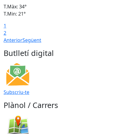
T.Màx: 34°
T
T.Min: 21°
T
1
T
2
Anterior
Següent
Butlletí digital
Subscriu-te
Plànol / Carrers