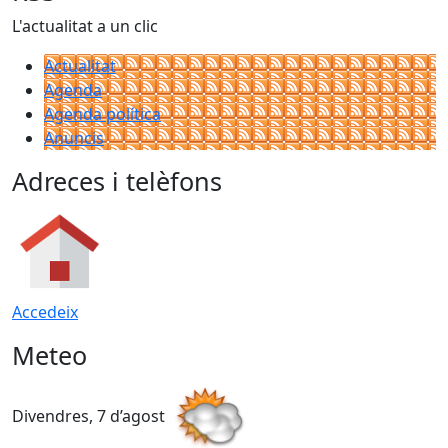
L'actualitat a un clic
Actualitat
Agenda
Agenda política
Anuncis
Adreces i telèfons
Accedeix
Meteo
Divendres, 7 d’agost
D