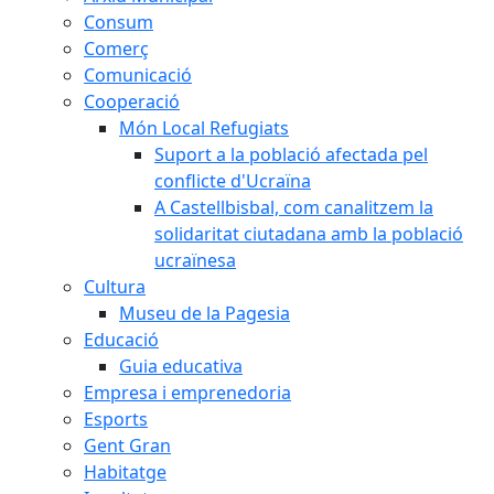
Consum
Comerç
Comunicació
Cooperació
Món Local Refugiats
Suport a la població afectada pel
conflicte d'Ucraïna
A Castellbisbal, com canalitzem la
solidaritat ciutadana amb la població
ucraïnesa
Cultura
Museu de la Pagesia
Educació
Guia educativa
Empresa i emprenedoria
Esports
Gent Gran
Habitatge