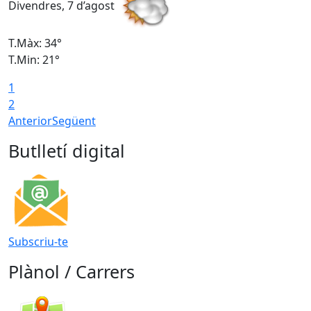
Divendres, 7 d’agost
D
T.Màx: 34°
T
T.Min: 21°
T
1
T
2
Anterior
Següent
Butlletí digital
Subscriu-te
Plànol / Carrers