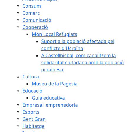
Consum
Comerç
Comunicació
Cooperació
Món Local Refugiats
Suport a la població afectada pel
conflicte d'Ucraïna
A Castellbisbal, com canalitzem la
solidaritat ciutadana amb la població
ucraïnesa
Cultura
Museu de la Pagesia
Educació
Guia educativa
Empresa i emprenedoria
Esports
Gent Gran
Habitatge