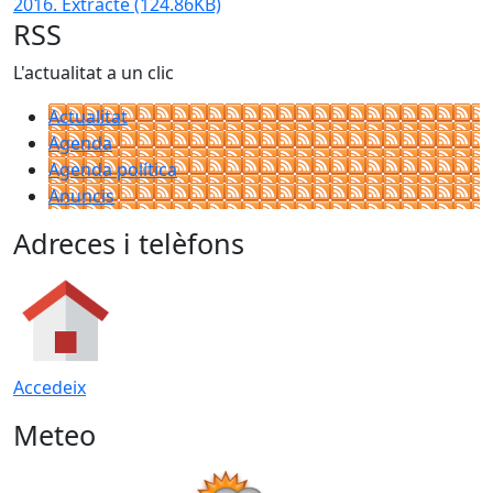
2016. Extracte
(124.86KB)
RSS
L'actualitat a un clic
Actualitat
Agenda
Agenda política
Anuncis
Adreces i telèfons
Accedeix
Meteo