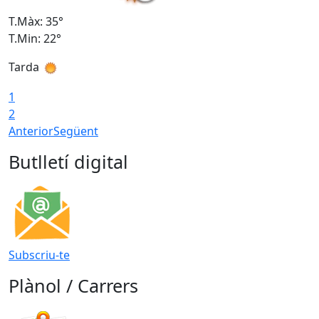
T.Màx: 35°
T
T.Min: 22°
T
Tarda
T
1
2
Anterior
Següent
Butlletí digital
Subscriu-te
Plànol / Carrers