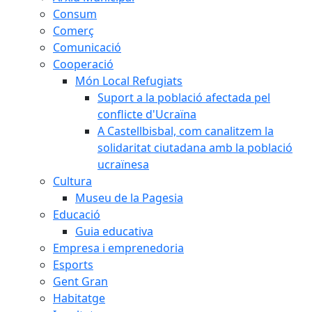
Consum
Comerç
Comunicació
Cooperació
Món Local Refugiats
Suport a la població afectada pel
conflicte d'Ucraïna
A Castellbisbal, com canalitzem la
solidaritat ciutadana amb la població
ucraïnesa
Cultura
Museu de la Pagesia
Educació
Guia educativa
Empresa i emprenedoria
Esports
Gent Gran
Habitatge