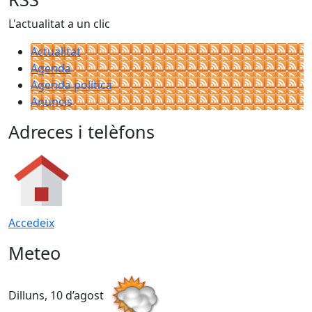
L'actualitat a un clic
Actualitat
Agenda
Agenda política
Anuncis
Adreces i telèfons
Accedeix
Meteo
Dilluns, 10 d’agost
D