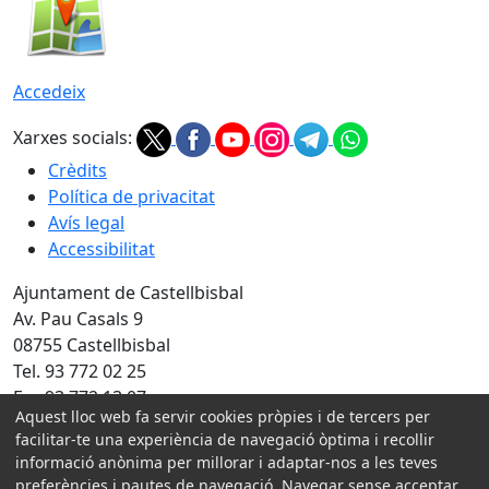
Accedeix
Xarxes socials:
Crèdits
Política de privacitat
Avís legal
Accessibilitat
Ajuntament de Castellbisbal
Av. Pau Casals 9
08755 Castellbisbal
Tel. 93 772 02 25
Fax 93 772 13 07
Aquest lloc web fa servir cookies pròpies i de tercers per
Amb la col·laboració de:
facilitar-te una experiència de navegació òptima i recollir
informació anònima per millorar i adaptar-nos a les teves
preferències i pautes de navegació. Navegar sense acceptar