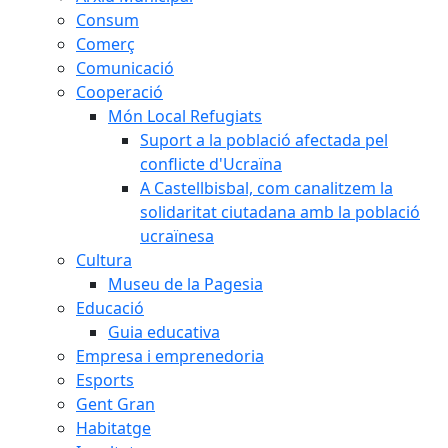
Consum
Comerç
Comunicació
Cooperació
Món Local Refugiats
Suport a la població afectada pel
conflicte d'Ucraïna
A Castellbisbal, com canalitzem la
solidaritat ciutadana amb la població
ucraïnesa
Cultura
Museu de la Pagesia
Educació
Guia educativa
Empresa i emprenedoria
Esports
Gent Gran
Habitatge