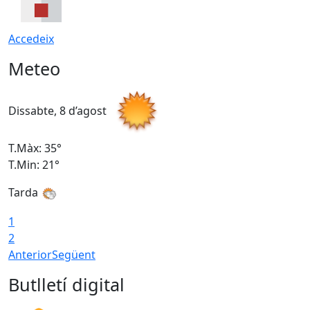
Accedeix
Meteo
Dissabte, 8 d’agost
D
T.Màx: 35°
T
T.Min: 21°
T
Tarda
1
2
Anterior
Següent
Butlletí digital