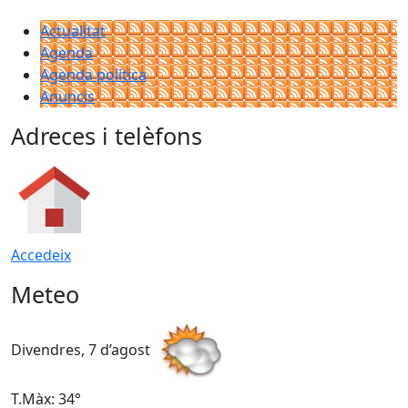
Actualitat
Agenda
Agenda política
Anuncis
Adreces i telèfons
Accedeix
Meteo
Divendres, 7 d’agost
D
T.Màx: 34°
T