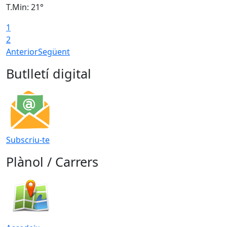
T.Min: 21°
T
1
T
2
Anterior
Següent
Butlletí digital
Subscriu-te
Plànol / Carrers