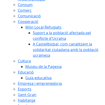
Consum
Comerç
Comunicació
Cooperació
Món Local Refugiats
Suport a la població afectada pel
conflicte d'Ucraïna
A Castellbisbal, com canalitzem la
solidaritat ciutadana amb la població
ucraïnesa
Cultura
Museu de la Pagesia
Educació
Guia educativa
Empresa i emprenedoria
Esports
Gent Gran
Habitatge