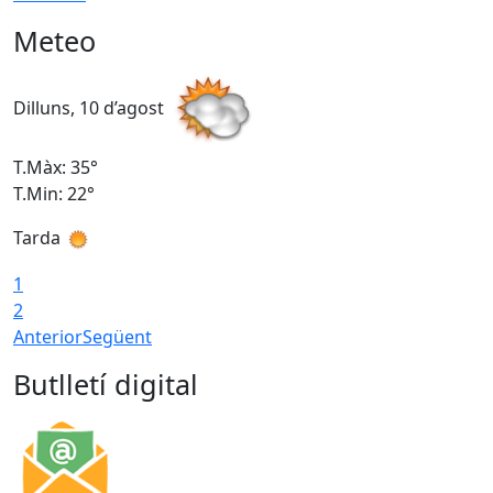
Meteo
Dilluns, 10 d’agost
D
T.Màx: 35°
T
T.Min: 22°
T
Tarda
T
1
2
Anterior
Següent
Butlletí digital