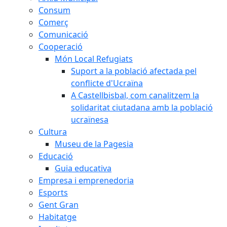
Consum
Comerç
Comunicació
Cooperació
Món Local Refugiats
Suport a la població afectada pel
conflicte d'Ucraïna
A Castellbisbal, com canalitzem la
solidaritat ciutadana amb la població
ucraïnesa
Cultura
Museu de la Pagesia
Educació
Guia educativa
Empresa i emprenedoria
Esports
Gent Gran
Habitatge