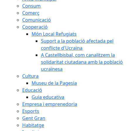
Consum
Comerç
Comunicació
Cooperació
Món Local Refugiats
Suport a la població afectada pel
conflicte d'Ucraïna
A Castellbisbal, com canalitzem la
solidaritat ciutadana amb la població
ucraïnesa
Cultura
Museu de la Pagesia
Educació
Guia educativa
Empresa i emprenedoria
Esports
Gent Gran
Habitatge