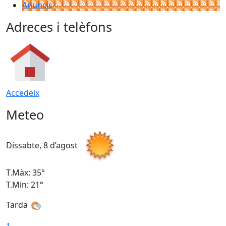
Anuncis
Adreces i telèfons
Accedeix
Meteo
Dissabte, 8 d’agost
D
T.Màx: 35°
T
T.Min: 21°
T
Tarda
1