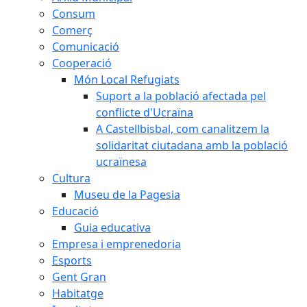
Consum
Comerç
Comunicació
Cooperació
Món Local Refugiats
Suport a la població afectada pel
conflicte d'Ucraïna
A Castellbisbal, com canalitzem la
solidaritat ciutadana amb la població
ucraïnesa
Cultura
Museu de la Pagesia
Educació
Guia educativa
Empresa i emprenedoria
Esports
Gent Gran
Habitatge