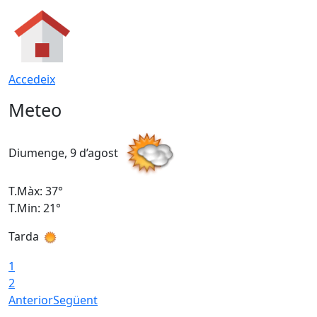
Accedeix
Meteo
Diumenge, 9 d’agost
D
T.Màx: 37°
T
T.Min: 21°
T
Tarda
T
1
2
Anterior
Següent