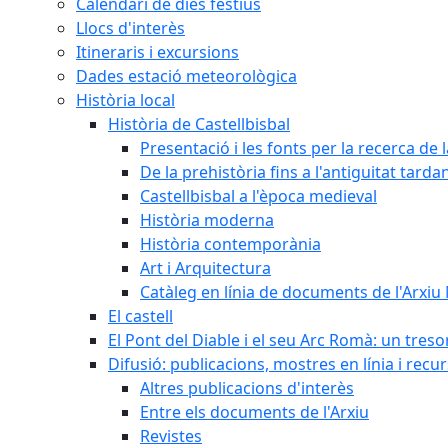
Calendari de dies festius
Llocs d'interès
Itineraris i excursions
Dades estació meteorològica
Història local
Història de Castellbisbal
Presentació i les fonts per la recerca de l
De la prehistòria fins a l'antiguitat tarda
Castellbisbal a l'època medieval
Història moderna
Història contemporània
Art i Arquitectura
Catàleg en línia de documents de l'Arxiu
El castell
El Pont del Diable i el seu Arc Romà: un tres
Difusió: publicacions, mostres en línia i recu
Altres publicacions d'interès
Entre els documents de l'Arxiu
Revistes