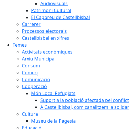
Audiovisuals
Patrimoni Cultural
El Capbreu de Castellbisbal
Carrerer
Processos electorals
Castellbisbal en xifres
Temes
Activitats econòmiques
Arxiu Municipal
Consum
Comerç
Comunicació
Cooperació
Món Local Refugiats
Suport a la població afectada pel conflic
A Castellbisbal, com canalitzem la solida
Cultura
Museu de la Pagesia
Educació