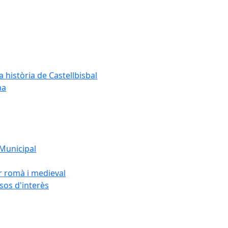
a història de Castellbisbal
na
 Municipal
or romà i medieval
rsos d'interès