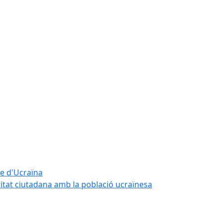
te d'Ucraïna
ritat ciutadana amb la població ucraïnesa