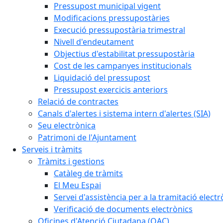
Pressupost municipal vigent
Modificacions pressupostàries
Execució pressupostària trimestral
Nivell d'endeutament
Objectius d'estabilitat pressupostària
Cost de les campanyes institucionals
Liquidació del pressupost
Pressupost exercicis anteriors
Relació de contractes
Canals d'alertes i sistema intern d'alertes (SIA)
Seu electrònica
Patrimoni de l'Ajuntament
Serveis i tràmits
Tràmits i gestions
Catàleg de tràmits
El Meu Espai
Servei d'assistència per a la tramitació electr
Verificació de documents electrònics
Oficines d'Atenció Ciutadana (OAC)