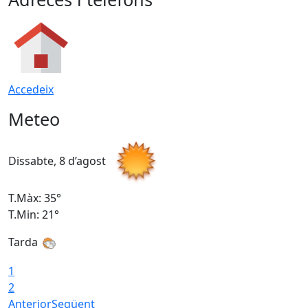
Accedeix
Meteo
Dissabte, 8 d’agost
D
T.Màx: 35°
T
T.Min: 21°
T
Tarda
1
2
Anterior
Següent