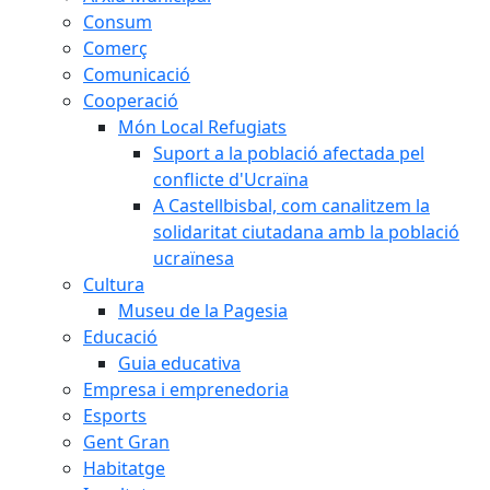
Consum
Comerç
Comunicació
Cooperació
Món Local Refugiats
Suport a la població afectada pel
conflicte d'Ucraïna
A Castellbisbal, com canalitzem la
solidaritat ciutadana amb la població
ucraïnesa
Cultura
Museu de la Pagesia
Educació
Guia educativa
Empresa i emprenedoria
Esports
Gent Gran
Habitatge