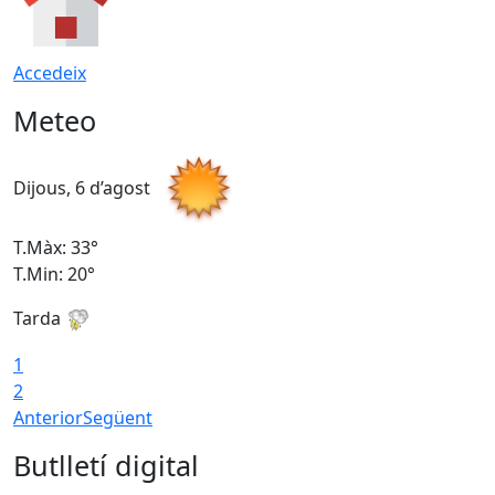
Accedeix
Meteo
Dijous, 6 d’agost
D
T.Màx: 33°
T
T.Min: 20°
T
Tarda
1
2
Anterior
Següent
Butlletí digital