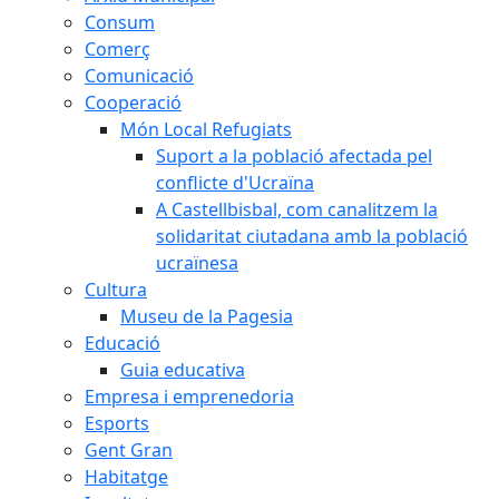
Consum
Comerç
Comunicació
Cooperació
Món Local Refugiats
Suport a la població afectada pel
conflicte d'Ucraïna
A Castellbisbal, com canalitzem la
solidaritat ciutadana amb la població
ucraïnesa
Cultura
Museu de la Pagesia
Educació
Guia educativa
Empresa i emprenedoria
Esports
Gent Gran
Habitatge