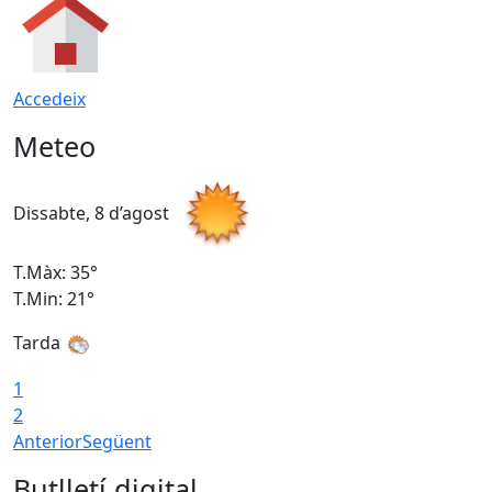
Accedeix
Meteo
Dissabte, 8 d’agost
D
T.Màx: 35°
T
T.Min: 21°
T
Tarda
1
2
Anterior
Següent
Butlletí digital