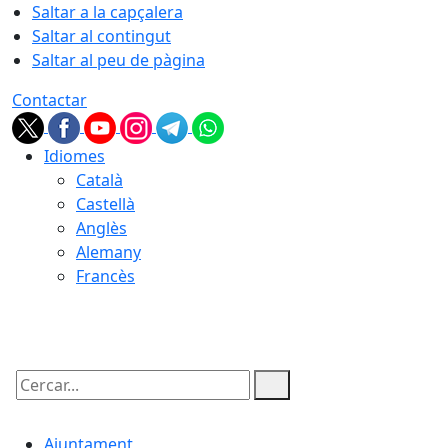
Saltar a la capçalera
Saltar al contingut
Saltar al peu de pàgina
Contactar
Idiomes
Català
Castellà
Anglès
Alemany
Francès
08.08.2026 | 07:07
Cercar:
Ajuntament