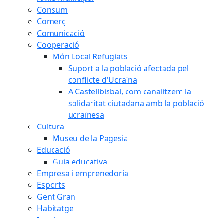
Consum
Comerç
Comunicació
Cooperació
Món Local Refugiats
Suport a la població afectada pel
conflicte d'Ucraïna
A Castellbisbal, com canalitzem la
solidaritat ciutadana amb la població
ucraïnesa
Cultura
Museu de la Pagesia
Educació
Guia educativa
Empresa i emprenedoria
Esports
Gent Gran
Habitatge