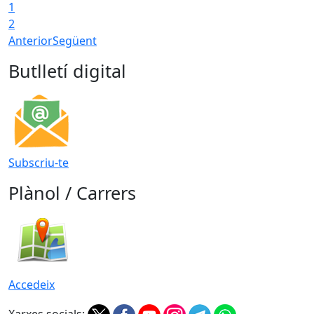
1
T
2
Anterior
Següent
Butlletí digital
Subscriu-te
Plànol / Carrers
Accedeix