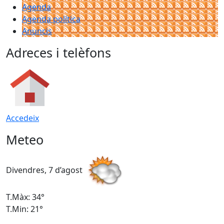
Agenda
Agenda política
Anuncis
Adreces i telèfons
Accedeix
Meteo
Divendres, 7 d’agost
D
T.Màx: 34°
T
T.Min: 21°
T