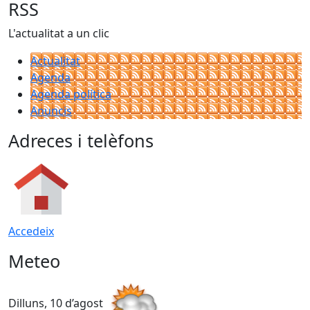
RSS
L'actualitat a un clic
Actualitat
Agenda
Agenda política
Anuncis
Adreces i telèfons
Accedeix
Meteo
Dilluns, 10 d’agost
D