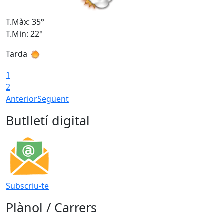
T.Màx: 35°
T
T.Min: 22°
T
Tarda
T
1
2
Anterior
Següent
Butlletí digital
Subscriu-te
Plànol / Carrers