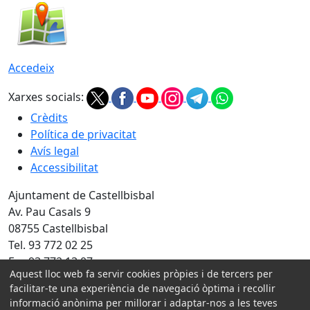
Accedeix
Xarxes socials:
Crèdits
Política de privacitat
Avís legal
Accessibilitat
Ajuntament de Castellbisbal
Av. Pau Casals 9
08755 Castellbisbal
Tel. 93 772 02 25
Fax 93 772 13 07
Aquest lloc web fa servir cookies pròpies i de tercers per
Amb la col·laboració de:
facilitar-te una experiència de navegació òptima i recollir
informació anònima per millorar i adaptar-nos a les teves