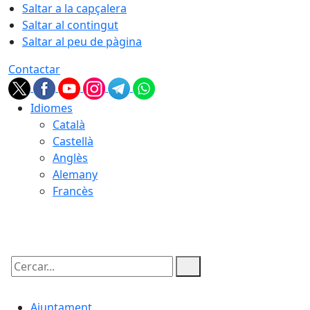
Saltar a la capçalera
Saltar al contingut
Saltar al peu de pàgina
Contactar
Idiomes
Català
Castellà
Anglès
Alemany
Francès
10.08.2026 | 11:45
Cercar:
Ajuntament