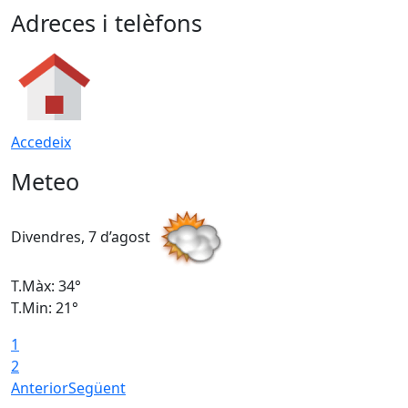
Adreces i telèfons
Accedeix
Meteo
Divendres, 7 d’agost
D
T.Màx: 34°
T
T.Min: 21°
T
1
T
2
Anterior
Següent