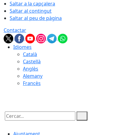
Saltar a la capçalera
Saltar al contingut
Saltar al peu de pàgina
Contactar
Idiomes
Català
Castellà
Anglès
Alemany
Francès
06.08.2026 | 13:57
Cercar:
Ajuntament