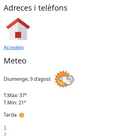
Adreces i telèfons
Accedeix
Meteo
Diumenge, 9 d’agost
D
T.Màx: 37°
T
T.Min: 21°
T
Tarda
T
1
2