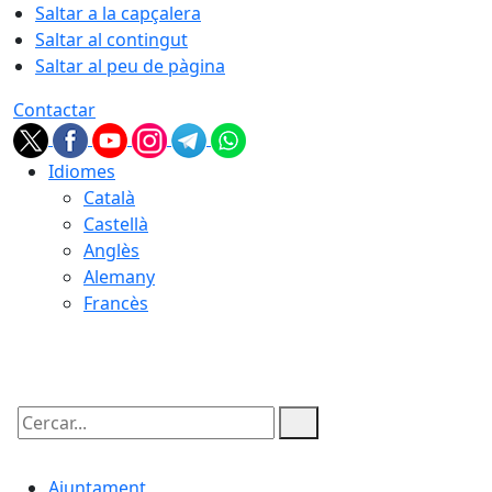
Saltar a la capçalera
Saltar al contingut
Saltar al peu de pàgina
Contactar
Idiomes
Català
Castellà
Anglès
Alemany
Francès
08.08.2026 | 15:06
Cercar:
Ajuntament